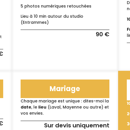
D
5 photos numériques retouchées
n
Lieu à 10 min autour du studio
1
(Entrammes)
F
90 €
l
t
€
Mariage
Chaque mariage est unique : dites-moi la
1
date
, le
lieu
(Laval, Mayenne ou autre) et
vos envies.
2
€
3
Sur devis uniquement