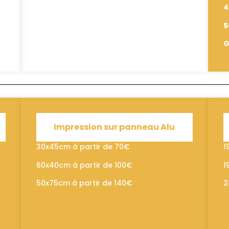
4
5
G
Impression sur panneau Alu
30x45cm à partir de 70€
1
60x40cm à partir de 100€
1
50x75cm à partir de 140€
2