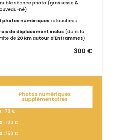
ouble séance photo (grossesse
&
ouveau-né)
0 photos numériques
retouchées
rais de déplacement inclus
(dans la
imite de
20 km autour d’Entrammes
)
300 €
Photos numériques
supplémentaires
0
: 70 €
0
: 120 €
0
: 150 €